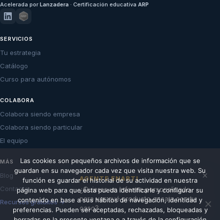
Acelerada por
Lanzadera
· Certificación educativa
ARP
SERVICIOS
Tu estrategia
Catálogo
Curso para autónomos
COLABORA
Colabora siendo empresa
Colabora siendo particular
El equipo
Las cookies son pequeños archivos de información que se
MÁS
guardan en su navegador cada vez que visita nuestra web. Su
×
Blog
AGENTE ENARTI
función es guardar el historial de su actividad en nuestra
Contacta
¿Quieres un informe personalizado
página web para que ésta pueda identificarle y configurar su
para ver qué producto encaja con tu
contenido en base a sus hábitos de navegación, identidad y
Recursos gratuitos →
caso?
preferencias. Pueden ser aceptadas, rechazadas, bloqueadas y
borradas en la presente ventana o a través de la configuración